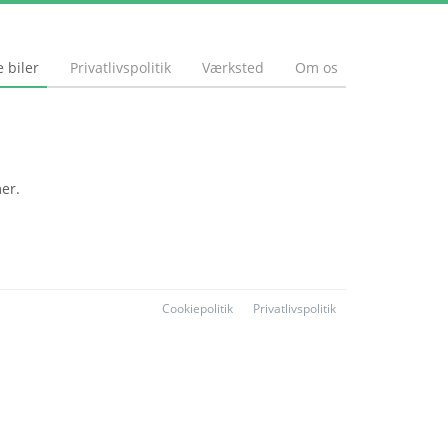
 biler
Privatlivspolitik
Værksted
Om os
mer.
Cookiepolitik
Privatlivspolitik